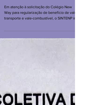
EXTRAORDINÁRIA
Em atenção à solicitação do Colégio New
Way para regularização de benefício de vale-
transporte e vale-combustível, o SINTENP irá
realizar a I Assembleia Geral Extraordinária de
2026, no dia 11/03/2026, às 15h00, na sede
da empresa, convidando todos os
funcionários para deliberar sobre a
formalização de Acordo Coletivo de Trabalho
(ACT). Segue Edital de Convocação:
Contamos com a sua presença! SINTENP na
luta sempre. Por nenhum direito a menos! A
Diretoria.