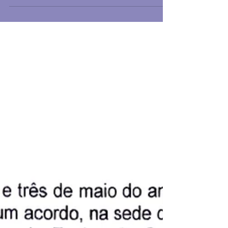
Trabalho 2025/2027 . Foram diversas
reuniões com o sindicato...