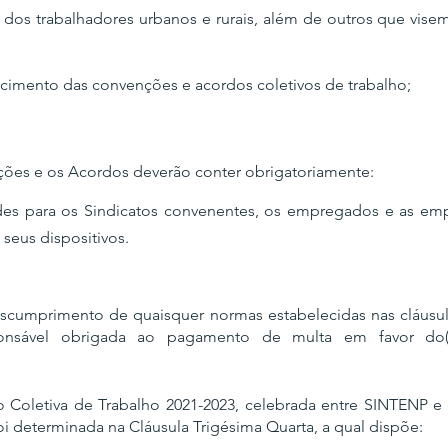
s dos trabalhadores urbanos e rurais, além de outros que visem
ecimento das convenções e acordos coletivos de trabalho;
ções e os Acordos deverão conter obrigatoriamente: 
ades para os Sindicatos convenentes, os empregados e as em
 seus dispositivos.
scumprimento de quaisquer normas estabelecidas nas cláusu
onsável obrigada ao pagamento de multa em favor do(a
Coletiva de Trabalho 2021-2023, celebrada entre SINTENP e 
 determinada na Cláusula Trigésima Quarta, a qual dispõe: