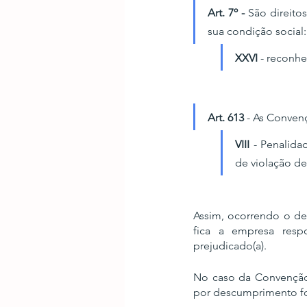
Art. 7º -
 São direito
sua condição social:
XXVI
 - reconh
Art. 613
 - As Conven
VIII
 - Penalid
de violação de
Assim, ocorrendo o de
fica a empresa resp
prejudicado(a).
No caso da Convenção 
por descumprimento foi