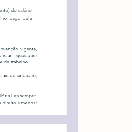
nto) do salário 
lho pago pela 
nvenção vigente, 
ciar quaisquer 
 de trabalho. 
iais do sindicato, 
P na luta sempre.
 direito a menos!