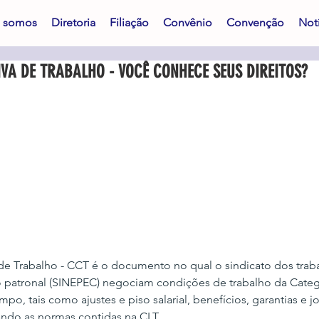
 somos
Diretoria
Filiação
Convênio
Convenção
Notí
VA DE TRABALHO - VOCÊ CONHECE SEUS DIREITOS?
e Trabalho - CCT é o documento no qual o sindicato dos trab
o patronal (SINEPEC) negociam condições de trabalho da Categ
o, tais como ajustes e piso salarial, benefícios, garantias e j
ndo as normas contidas na CLT.