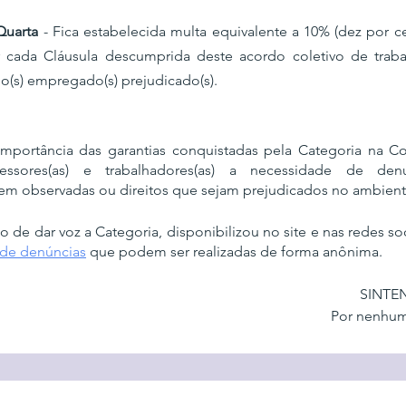
Quarta
 - Fica estabelecida multa equivalente a 10% (dez por ce
cada Cláusula descumprida deste acordo coletivo de traba
o(s) empregado(s) prejudicado(s).
mportância das garantias conquistadas pela Categoria na Co
ssores(as) e trabalhadores(as) a necessidade de denun
rem observadas ou direitos que sejam prejudicados no ambiente
o de dar voz a Categoria, disponibilizou no site e nas redes soc
 de denúncias
 que podem ser realizadas de forma anônima.
SINTEN
Por nenhum